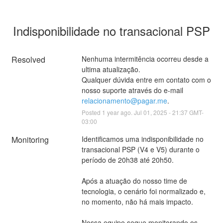
Indisponibilidade no transacional PSP
Resolved
Nenhuma intermitência ocorreu desde a 
ultima atualização. 
Qualquer dúvida entre em contato com o 
nosso suporte através do e-mail 
relacionamento@pagar.me
.
Posted
1
year ago.
Jul
01
,
2025
-
21:37
GMT-
03:00
Monitoring
Identificamos uma indisponibilidade no 
transacional PSP (V4 e V5) durante o 
período de 20h38 até 20h50. 
Após a atuação do nosso time de 
tecnologia, o cenário foi normalizado e, 
no momento, não há mais impacto.
Nossa equipe segue monitorando os 