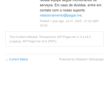
serviços. Em caso de dúvidas, entre em 
contato com o nosso suporte: 
relacionamento@pagar.me
.
Posted
1
year ago.
Jul
01
,
2025
-
21:02
GMT-
03:00
This incident affected: Transacional (API Pagar.me v1.0 a v4.0
(Legacy), API Pagar.me v5.0 (PSP)).
Current Status
Powered by Atlassian Statuspage
←