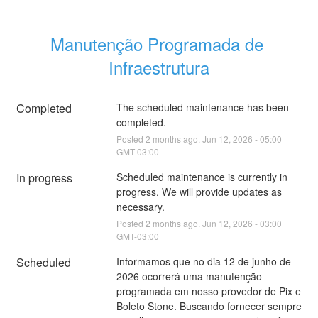
Manutenção Programada de 
Infraestrutura
Completed
The scheduled maintenance has been 
completed.
Posted
2
months ago.
Jun
12
,
2026
-
05:00
GMT-03:00
In progress
Scheduled maintenance is currently in 
progress. We will provide updates as 
necessary.
Posted
2
months ago.
Jun
12
,
2026
-
03:00
GMT-03:00
Scheduled
Informamos que no dia 12 de junho de 
2026 ocorrerá uma manutenção 
programada em nosso provedor de Pix e 
Boleto Stone. Buscando fornecer sempre 