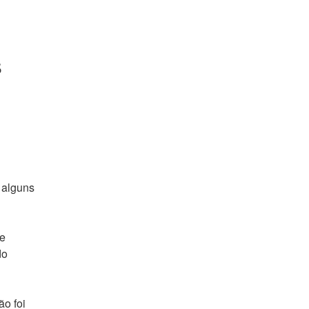
 
alguns 
e 
o 
o foi 