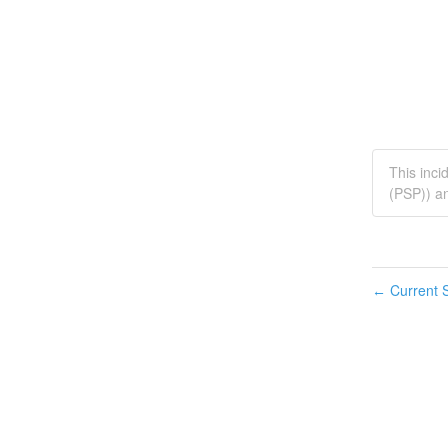
This inci
(PSP)) a
Current S
←