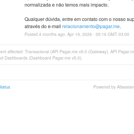
normalizada e não temos mais impacto.
Qualquer dúvida, entre em contato com o nosso supo
através do e-mail 
relacionamento@pagar.me
.
Posted
4
months ago.
Apr
19
,
2026
-
05:16
GMT-03:00
dent affected: Transacional (API Pagar.me v5.0 (Gateway), API Pagar.m
nd Dashboards (Dashboard Pagar.me v5.0).
tatus
Powered by Atlassia