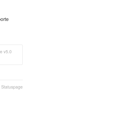
rte 
e v5.0
n Statuspage